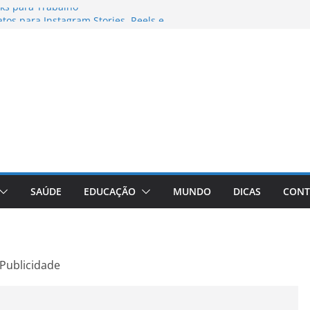
ks para Trabalho
os para Instagram Stories, Reels e
to Atualizado
nheça a Marca Queridinha de Produtos
res de Fotos e Vídeos: A Chave para a
e: A Comprehensive Review of the
ht Loss Pill
SAÚDE
EDUCAÇÃO
MUNDO
DICAS
CONT
Publicidade