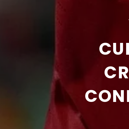
CU
CR
CONF