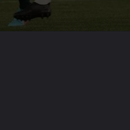
Opening
https://blog.cursosdequalidade.com.br/ingressos-para-palmeiras-x-corinthians-onde-comprar-e-precos-para-o-jogo/