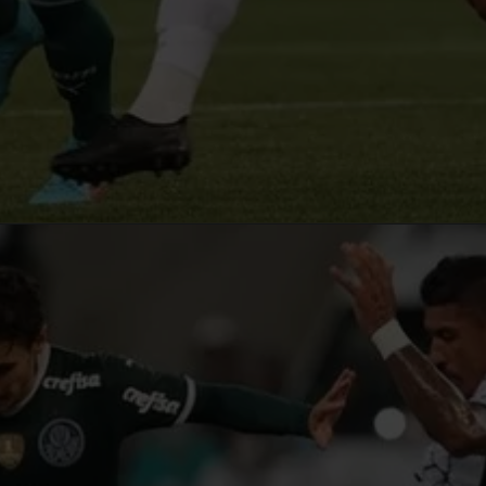
Opening
https://blog.cursosdequalidade.com.br/ingressos-para-palmeiras-x-corinthians-onde-comprar-e-precos-para-o-jogo/