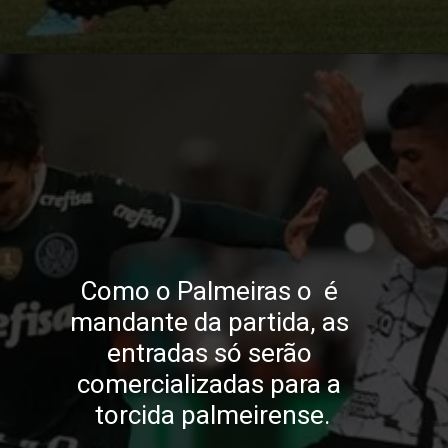
Opening
https://blog.cursosdequalidade.com.br/ingressos-para-palmeiras-x-corinthians-onde-comprar-e-precos-para-o-jogo/
Como o Palmeiras o  é 
mandante da partida, as 
entradas só serão 
comercializadas para a 
torcida palmeirense.