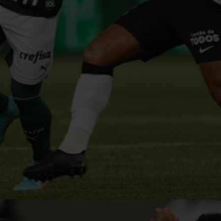
Opening
https://blog.cursosdequalidade.com.br/ingressos-para-palmeiras-x-corinthians-onde-comprar-e-precos-para-o-jogo/