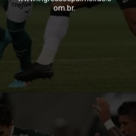
om.br.
Opening
https://blog.cursosdequalidade.com.br/ingressos-para-palmeiras-x-corinthians-onde-comprar-e-precos-para-o-jogo/