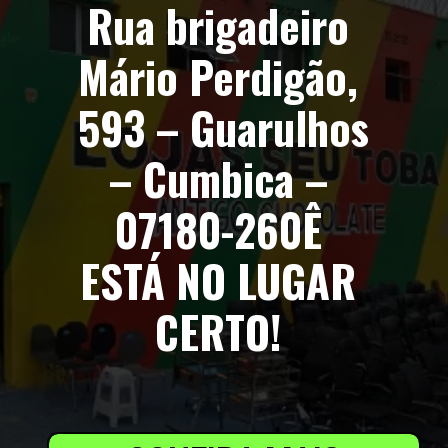
Rua brigadeiro 
Mário Perdigão, 
593 – Guarulhos 
– Cumbica – 
07180-260
Ê 
ESTÁ NO LUGAR 
CERTO!