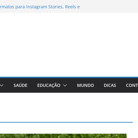
books para Trabalho
matos para Instagram Stories, Reels e
pleto Atualizado
 Conheça a Marca Queridinha de Produtos
os
itores de Fotos e Vídeos: A Chave para a
al
Vive: A Comprehensive Review of the
eight Loss Pill
SAÚDE
EDUCAÇÃO
MUNDO
DICAS
CONT