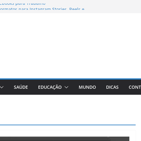
ebooks para Trabalho
rmatos para Instagram Stories, Reels e
mpleto Atualizado
: Conheça a Marca Queridinha de Produtos
fos
ditores de Fotos e Vídeos: A Chave para a
ual
aVive: A Comprehensive Review of the
 Weight Loss Pill
SAÚDE
EDUCAÇÃO
MUNDO
DICAS
CONT