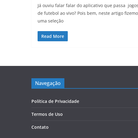
Já ouviu falar falar do aplicativo que passa jogo
de futebol ao vivo? Pois bem, neste artigo fizem
uma seleção
Read More
Navegação
Política de Privacidade
Termos de Uso
Contato