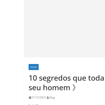
DICAS
10 segredos que toda
seu homem 》
21/12/2021
blog