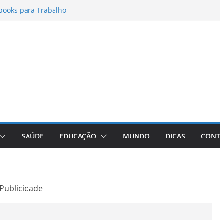
books para Trabalho
matos para Instagram Stories, Reels e
pleto Atualizado
 Conheça a Marca Queridinha de Produtos
os
itores de Fotos e Vídeos: A Chave para a
al
Vive: A Comprehensive Review of the
eight Loss Pill
SAÚDE
EDUCAÇÃO
MUNDO
DICAS
CONT
Publicidade