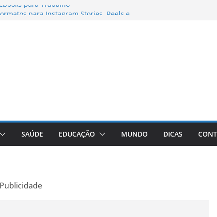
ebooks para Trabalho
rmatos para Instagram Stories, Reels e
mpleto Atualizado
: Conheça a Marca Queridinha de Produtos
fos
ditores de Fotos e Vídeos: A Chave para a
ual
aVive: A Comprehensive Review of the
 Weight Loss Pill
SAÚDE
EDUCAÇÃO
MUNDO
DICAS
CONT
Publicidade