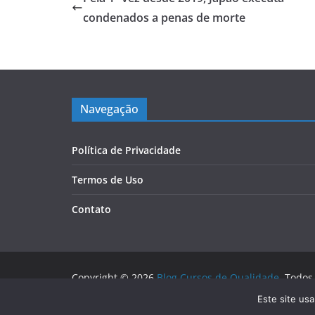
condenados a penas de morte
Navegação
Política de Privacidade
Termos de Uso
Contato
Copyright © 2026
Blog Cursos de Qualidade
. Todos
Tema:
ColorMag
por ThemeGrill. Powered by
WordP
Este site us