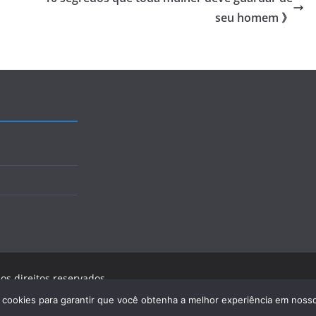
seu homem 》
 os direitos reservados.
ress
.
a cookies para garantir que você obtenha a melhor experiência em nosso