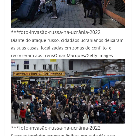
***foto-invasão-russa-na-ucrânia-2022
Diante do ataque russo, cidadãos ucranianos deixaram
as suas casas, localizadas em zonas de conflito, e
recorreram aos trens
Omar Marques/Getty Images
***foto-invasão-russa-na-ucrânia-2022
Pessoas também esperam ônibus em rodoviária na