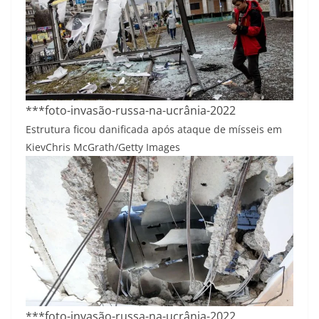
***foto-invasão-russa-na-ucrânia-2022
Estrutura ficou danificada após ataque de mísseis em
Kiev
Chris McGrath/Getty Images
***foto-invasão-russa-na-ucrânia-2022