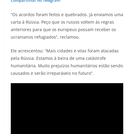
Compartilhar no Telegram
“Os acordos foram feitos e quebrados. Já enviamos uma
carta à Rússia. Peço que os russos voltem às regras
anteriores para que os europeus possam receber os
ucranianos refugiados”, reclamou.
Ele acrescentou: “Mais cidades e vilas foram atacadas
pela Rússia. Estamos à beira de uma catástrofe
humanitária. Muito prejuízos humanitários estão sendo
causados e serão irreparáveis no futuro”.