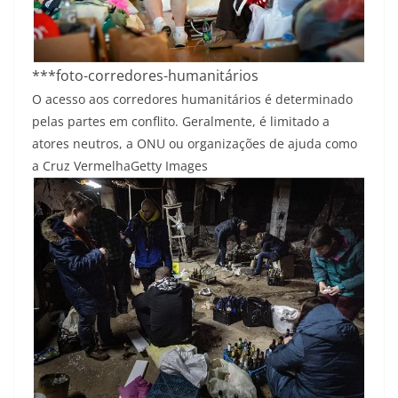
***foto-corredores-humanitários
O acesso aos corredores humanitários é determinado
pelas partes em conflito. Geralmente, é limitado a
atores neutros, a ONU ou organizações de ajuda como
a Cruz Vermelha
Getty Images