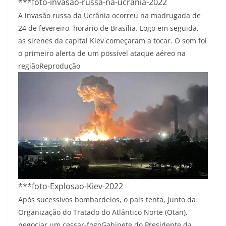
***foto-invasão-russa-na-ucrânia-2022
A invasão russa da Ucrânia ocorreu na madrugada de
24 de fevereiro, horário de Brasília. Logo em seguida,
as sirenes da capital Kiev começaram a tocar. O som foi
o primeiro alerta de um possível ataque aéreo na
região
Reprodução
***foto-Explosao-Kiev-2022
Após sucessivos bombardeios, o país tenta, junto da
Organização do Tratado do Atlântico Norte (Otan),
negociar um cessar-fogo
Gabinete do Presidente da