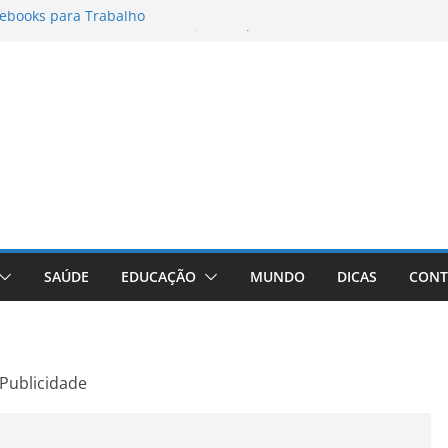
ebooks para Trabalho
ormatos para Instagram Stories, Reels e
ompleto Atualizado
: Conheça a Marca Queridinha de Produtos
fos
ditores de Fotos e Vídeos: A Chave para a
ual
aVive: A Comprehensive Review of the
 Weight Loss Pill
SAÚDE
EDUCAÇÃO
MUNDO
DICAS
CONT
Publicidade