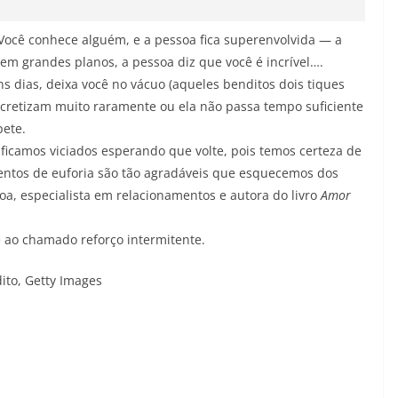
Você conhece alguém, e a pessoa fica superenvolvida — a
zem grandes planos, a pessoa diz que você é incrível….
 dias, deixa você no vácuo (aqueles benditos dois tiques
ncretizam muito raramente ou ela não passa tempo suficiente
pete.
ficamos viciados esperando que volte, pois temos certeza de
ntos de euforia são tão agradáveis ​​que esquecemos dos
a, especialista em relacionamentos e autora do livro
Amor
te ao chamado reforço intermitente.
ito,
Getty Images