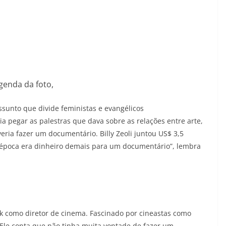
genda da foto,
ssunto que divide feministas e evangélicos
a pegar as palestras que dava sobre as relações entre arte,
veria fazer um documentário. Billy Zeoli juntou US$ 3,5
a época era dinheiro demais para um documentário”, lembra
ank como diretor de cinema. Fascinado por cineastas como
. Ele conta que não tinha muita vontade de fazer um