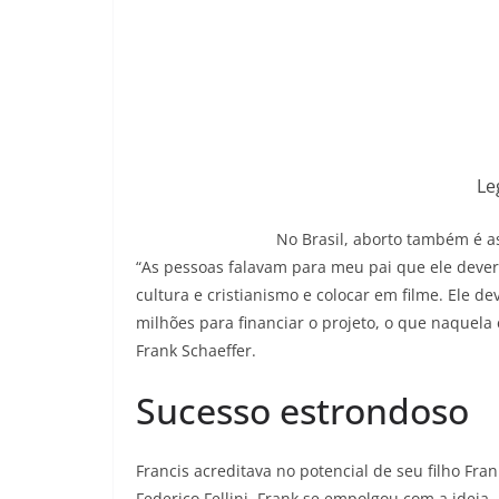
Le
No Brasil, aborto também é a
“As pessoas falavam para meu pai que ele deveri
cultura e cristianismo e colocar em filme. Ele de
milhões para financiar o projeto, o que naquel
Frank Schaeffer.
Sucesso estrondoso
Francis acreditava no potencial de seu filho Fr
Federico Fellini, Frank se empolgou com a ideia