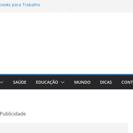
books para Trabalho
matos para Instagram Stories, Reels e
pleto Atualizado
 Conheça a Marca Queridinha de Produtos
os
itores de Fotos e Vídeos: A Chave para a
al
Vive: A Comprehensive Review of the
eight Loss Pill
SAÚDE
EDUCAÇÃO
MUNDO
DICAS
CONT
Publicidade