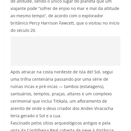
de altitude, sendo o único lugar do planeta que um
viajante pode “sofrer de enjoo no mar e mal da altitude
ao mesmo tempo”, de acordo com o explorador
britânico Percy Harrison Fawcett, que o visitou no início
do século 20.
Após atracar na costa nordeste de Isla del Sol, segui
uma trilha centenária passando por uma série de
ruínas incas e pré-incas — tambos (estalagens),
santuários, templos, praças, altares e um complexo
cerimonial que inclui Titikala, um afloramento de
arenito de onde o deus criador dos Andes Viracocha
teria gerado o Sol e a Lua.
Fascinado pelos sítios arqueológicos antigos e pela
vista da Cordilheira Real coberta de neve à distância,