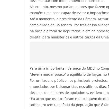
devem atuar com independência e harmonia.
No entanto, mesmo parlamentares que fazem op
mantém uma base capaz de evitar o impeachme
Até o momento, o presidente da Câmara, Arthur 
como aliado de Bolsonaro. Por trás dessa aliança
na base eleitoral de deputados, além da nomeaç
direita) para ministérios e outros cargos da Uniã
Para uma importante liderança do MDB no Congr
“devem mudar pouco” o equilíbrio de forças no 
Por um lado, o público nos principais protestos, 
anunciados por bolsonaristas nos últimos dias. 
dezenas de milhares de apoiadores, evidenciand
“Eu acho que os atos foram muito aquém do que
Bolsonaro tem uma fatia da população que é fan