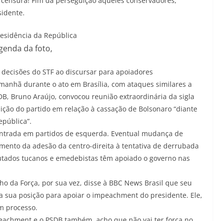
a censura! Fim da perseguição àqueles conservadores,
sidente.
residência da República
genda da foto,
decisões do STF ao discursar para apoiadores
 manhã durante o ato em Brasília, com ataques similares a
B, Bruno Araújo, convocou reunião extraordinária da sigla
osição do partido em relação à cassação de Bolsonaro “diante
epública”.
entrada em partidos de esquerda. Eventual mudança de
ento da adesão da centro-direita à tentativa de derrubada
putados tucanos e emedebistas têm apoiado o governo nas
ho da Força, por sua vez, disse à BBC News Brasil que seu
 sua posição para apoiar o impeachment do presidente. Ele,
m processo.
eachment e o PSDB também, acho que não vai ter força no