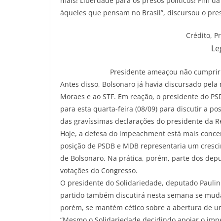
mais! Liberdade para os presos políticos! Fim d
àqueles que pensam no Brasil”, discursou o pre
Crédito,
P
Le
Presidente ameaçou não cumprir 
Antes disso, Bolsonaro já havia discursado pela
Moraes e ao STF. Em reação, o presidente do PSD
para esta quarta-feira (08/09) para discutir a p
das gravíssimas declarações do presidente da R
Hoje, a defesa do impeachment está mais conc
posição de PSDB e MDB representaria um crescim
de Bolsonaro. Na prática, porém, parte dos de
votações do Congresso.
O presidente do Solidariedade, deputado Paulin
partido também discutirá nesta semana se muda
porém, se mantém cético sobre a abertura de u
“Mesmo o Solidariedade decidindo apoiar o imp