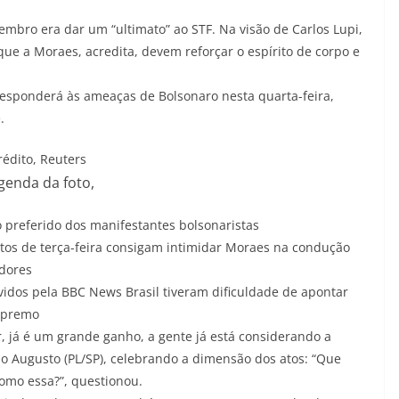
embro era dar um “ultimato” ao STF. Na visão de Carlos Lupi,
aque a Moraes, acredita, devem reforçar o espírito de corpo e
 responderá às ameaças de Bolsonaro nesta quarta-feira,
.
rédito,
Reuters
genda da foto,
o preferido dos manifestantes bolsonaristas
tos de terça-feira consigam intimidar Moraes na condução
adores
idos pela BBC News Brasil tiveram dificuldade de apontar
Supremo
r, já é um grande ganho, a gente já está considerando a
ão Augusto (PL/SP), celebrando a dimensão dos atos: “Que
como essa?”, questionou.