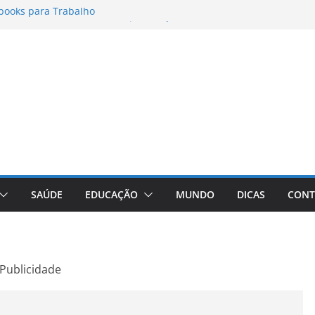
books para Trabalho
matos para Instagram Stories, Reels e
pleto Atualizado
 Conheça a Marca Queridinha de Produtos
os
itores de Fotos e Vídeos: A Chave para a
al
Vive: A Comprehensive Review of the
eight Loss Pill
SAÚDE
EDUCAÇÃO
MUNDO
DICAS
CONT
Publicidade