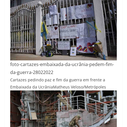
foto-cartazes-embaixada-da-ucrânia-pedem-fim-
da-guerra-28022022
Cartazes pedindo paz e fim da guerra em frente a
Embaixada da Ucrânia
Matheus Veloso/Metrópoles