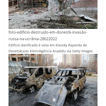
foto-edificio-destruido-em-donestk-invasão-
russa-na-ucrânia-28022022
Edifício danificado é vista em Kievsky Rayonda de
Donetsk
Leon Klein/Agência Anadolu via Getty Images