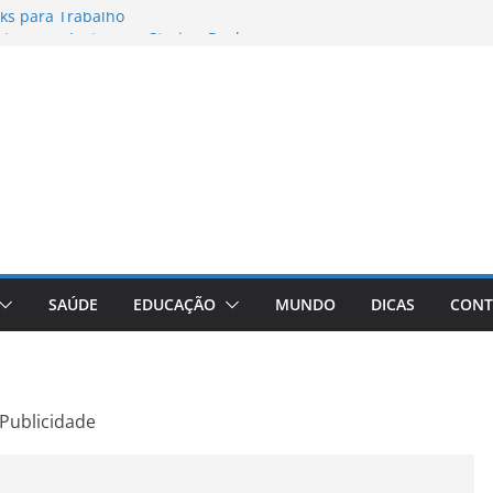
ks para Trabalho
os para Instagram Stories, Reels e
to Atualizado
nheça a Marca Queridinha de Produtos
res de Fotos e Vídeos: A Chave para a
e: A Comprehensive Review of the
ht Loss Pill
SAÚDE
EDUCAÇÃO
MUNDO
DICAS
CONT
Publicidade