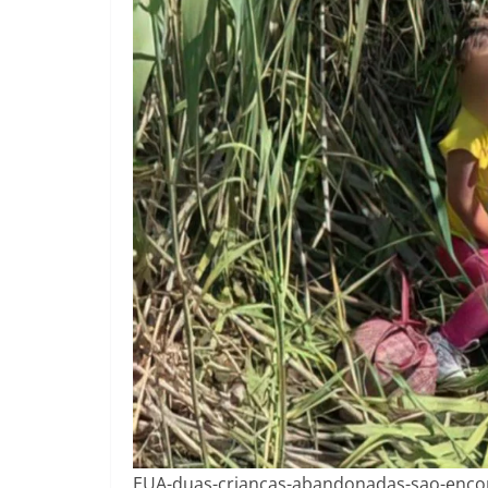
EUA-duas-criancas-abandonadas-sao-encon