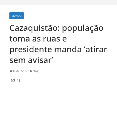
MUNDO
Cazaquistão: população
toma as ruas e
presidente manda ‘atirar
sem avisar’
10/01/2022
blog
[ad_1]