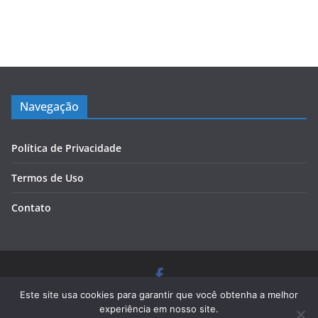
Navegação
Política de Privacidade
Termos de Uso
Contato
Copyright © 2026
Blog Cursos de Qualidade
. Todos os
Este site usa cookies para garantir que você obtenha a melhor
direitos reservados.
experiência em nosso site.