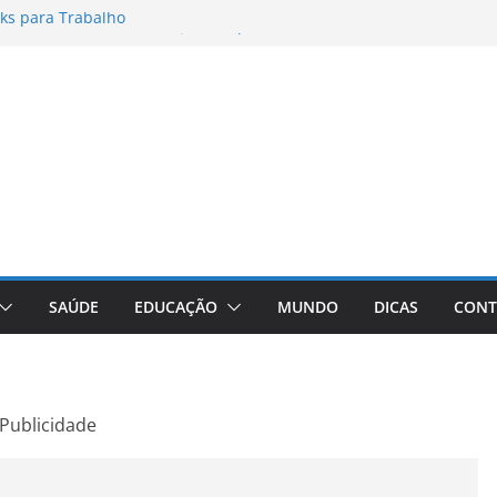
ks para Trabalho
os para Instagram Stories, Reels e
to Atualizado
nheça a Marca Queridinha de Produtos
res de Fotos e Vídeos: A Chave para a
e: A Comprehensive Review of the
ht Loss Pill
SAÚDE
EDUCAÇÃO
MUNDO
DICAS
CONT
Publicidade