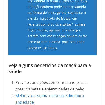
consumida in natura, com casca. Mas,
a maçã também pode ser consumida
na forma de suco, geleia, cozida com
canela, na salada de frutas, em
receitas como bolos e tortas”, sugere.
Segundo ela, apenas pessoas que
sofrem com constipação devem evitar
comê-la sem a casca, pois isso pode
piorar os sintomas.
Veja alguns benefícios da maçã para a
saúde:
Previne condições como intestino preso,
gota, diabetes e enfermidades da pele;
Melhora o sistema nervoso e diminui a
ansiedade
;