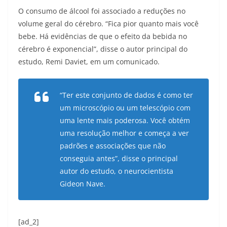
O consumo de álcool foi associado a reduções no
volume geral do cérebro. “Fica pior quanto mais você
bebe. Há evidências de que o efeito da bebida no
cérebro é exponencial”, disse o autor principal do
estudo, Remi Daviet, em um comunicado.
“Ter este conjunto de dados é como ter
um microscópio ou um telescópio com
uma lente mais poderosa. Você obtém
uma resolução melhor e começa a ver
padrões e associações que não
conseguia antes”, disse o principal
autor do estudo, o neurocientista
Gideon Nave.
[ad_2]