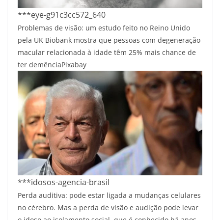
***eye-g91c3cc572_640
Problemas de visão: um estudo feito no Reino Unido
pela UK Biobank mostra que pessoas com degeneração
macular relacionada à idade têm 25% mais chance de
ter demência
Pixabay
***idosos-agencia-brasil
Perda auditiva: pode estar ligada a mudanças celulares
no cérebro. Mas a perda de visão e audição pode levar
o idoso ao isolamento social, que é conhecido há anos