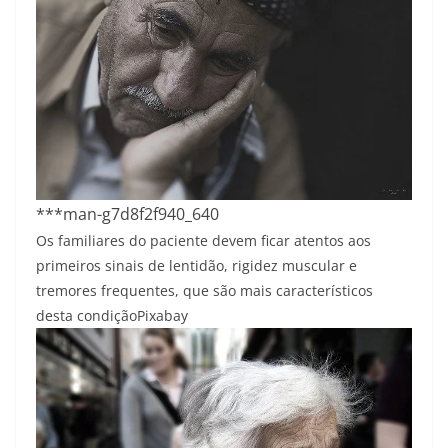
***man-g7d8f2f940_640
Os familiares do paciente devem ficar atentos aos
primeiros sinais de lentidão, rigidez muscular e
tremores frequentes, que são mais característicos
desta condição
Pixabay