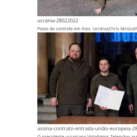
ucrania-28022022
Posto de controle em Kiev, Ucrânia
Chris McGrat
assina-contrato-entrada-união-europeia-2
O presidente ucraniano Volodymyr Zelenskyy ass