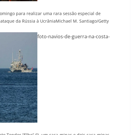
mingo para realizar uma rara sessão especial de
 ataque da Rússia à Ucrânia
Michael M. Santiago/Getty
foto-navios-de-guerra-na-costa-
to Tender “Elbe” (l), um caça-minas e dois caça-minas