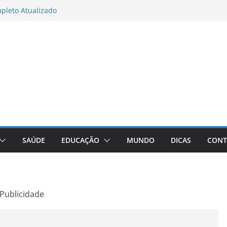
matos para Instagram Stories, Reels e
pleto Atualizado
 Conheça a Marca Queridinha de Produtos
os
itores de Fotos e Vídeos: A Chave para a
al
Vive: A Comprehensive Review of the
eight Loss Pill
books para Trabalho
SAÚDE
EDUCAÇÃO
MUNDO
DICAS
CONT
Publicidade