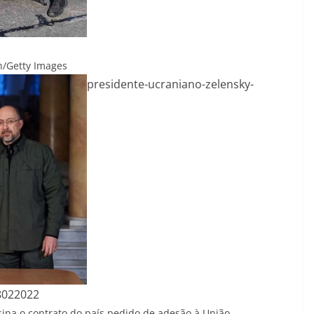
h/Getty Images
presidente-ucraniano-zelensky-
8022022
ina o contrato do país pedido de adesão à União