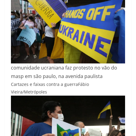
comunidade ucraniana faz protesto no vão do
masp em são paulo, na avenida paulista
Cartazes e faixas contra a guerra
Fábio
Vieira/Metrópoles