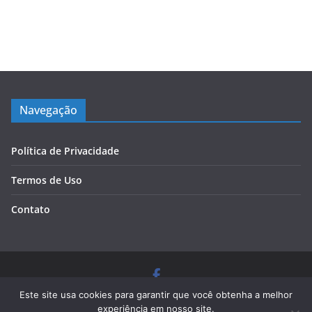
Navegação
Política de Privacidade
Termos de Uso
Contato
Copyright © 2026
Blog Cursos de Qualidade
. Todos os
Este site usa cookies para garantir que você obtenha a melhor
direitos reservados.
experiência em nosso site.