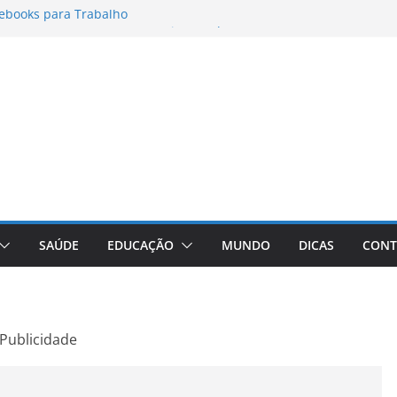
ebooks para Trabalho
rmatos para Instagram Stories, Reels e
mpleto Atualizado
: Conheça a Marca Queridinha de Produtos
fos
ditores de Fotos e Vídeos: A Chave para a
ual
aVive: A Comprehensive Review of the
 Weight Loss Pill
SAÚDE
EDUCAÇÃO
MUNDO
DICAS
CONT
Publicidade