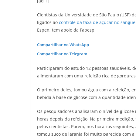
[ad_1]
Cientistas da Universidade de São Paulo (USP) 
ligados ao
controle da taxa de açúcar no sangue
Espen, tem apoio da Fapesp.
Compartilhar no WhatsApp
Compartilhar no Telegram
Participaram do estudo 12 pessoas saudáveis, do
alimentaram com uma refeição rica de gorduras 
O primeiro deles, tomou água com a refeição, e
bebida à base de glicose com a quantidade idênt
Os pesquisadores analisaram o nível de glicose 
horas depois da refeição. Na primeira medição,
pelos cientistas. Porém, nos horários seguintes,
tomou suco de laranja foi muito parecida com 