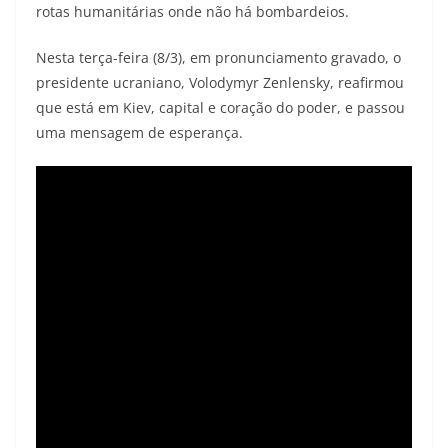
rotas humanitárias onde não há bombardeios.
Nesta terça-feira (8/3), em pronunciamento gravado, o
presidente ucraniano, Volodymyr Zenlensky, reafirmou
que está em Kiev, capital e coração do poder, e passou
uma mensagem de esperança.