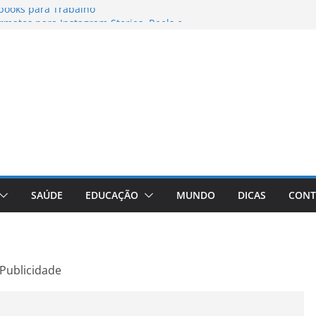
books para Trabalho
matos para Instagram Stories, Reels e
pleto Atualizado
 Conheça a Marca Queridinha de Produtos
os
itores de Fotos e Vídeos: A Chave para a
al
Vive: A Comprehensive Review of the
eight Loss Pill
SAÚDE
EDUCAÇÃO
MUNDO
DICAS
CONT
Publicidade