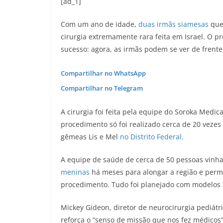
[ad_1]
Com um ano de idade,
duas irmãs siamesas
que
cirurgia extremamente rara feita em Israel. O 
sucesso: agora, as irmãs podem se ver de frente
Compartilhar no WhatsApp
Compartilhar no Telegram
A cirurgia foi feita pela equipe do Soroka Medic
procedimento só foi realizado cerca de 20 vezes
gêmeas Lis e Mel
no Distrito Federal
.
A equipe de saúde de cerca de 50 pessoas vinha
meninas
há meses para alongar a região e permit
procedimento. Tudo foi planejado com modelos 
Mickey Gideon, diretor de neurocirurgia pediátr
reforça o “senso de missão que nos fez médico