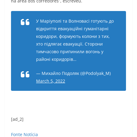
na área dos corredores”, escreveu.
У Маріуполі та Волновасі готують до
відкриття евакуаційні гуманітарні
коридори, формують колони з тих,
хто підлягає евакуації. Сторони
тимчасово припинили вогонь у
районі коридорів…
— Михайло Подоляк (@Podolyak_M)
March 5, 2022
[ad_2]
Fonte Notícia