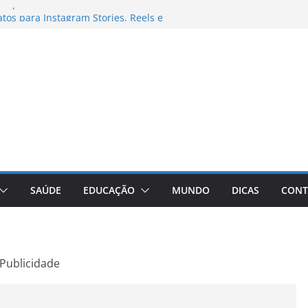
ks para Trabalho
os para Instagram Stories, Reels e
to Atualizado
nheça a Marca Queridinha de Produtos
res de Fotos e Vídeos: A Chave para a
e: A Comprehensive Review of the
ht Loss Pill
SAÚDE
EDUCAÇÃO
MUNDO
DICAS
CONT
Publicidade