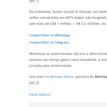
[ad_1]
Na Indonésia, Sultan Gustaf Al Ghozali, um jove
selfies convertidos em NFTs (token não fungível)
vale mais de US$ 1 milhão — R$ 5,5 milhões. As
Compartilhar no WhatsApp
Compartilhar no Telegram
Monetizar os autorretratos não era a ideia inicia
rastrear seu tempo gasto como estudante, e ent
jornada pela universidade.
Leia mais no
Manaus Alerta
, parceiro do
Metróp
[ad_2]
Fonte Notícia