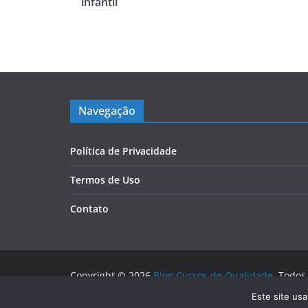
infantil
Navegação
Política de Privacidade
Termos de Uso
Contato
Copyright © 2026
Blog Cursos de Qualidade
. Todos
Tema:
ColorMag
por ThemeGrill. Powered by
WordP
Este site us