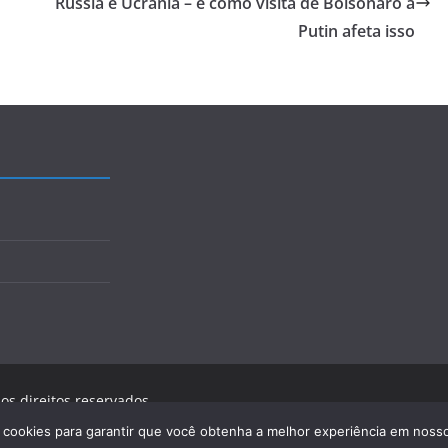
Rússia e Ucrânia – e como visita de Bolsonaro a
Putin afeta isso
 os direitos reservados.
ress
.
a cookies para garantir que você obtenha a melhor experiência em nosso