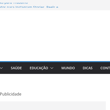
ks para Trabalho
os para Instagram Stories, Reels e
to Atualizado
nheça a Marca Queridinha de Produtos
res de Fotos e Vídeos: A Chave para a
e: A Comprehensive Review of the
ht Loss Pill
SAÚDE
EDUCAÇÃO
MUNDO
DICAS
CONT
Publicidade