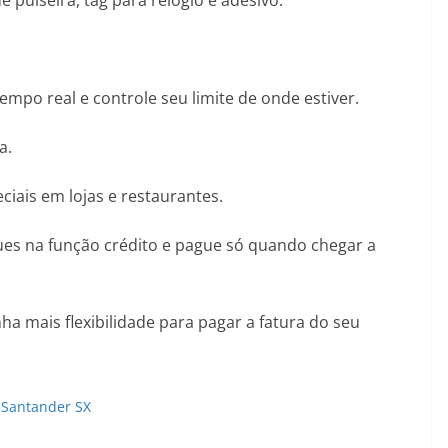
 pulseira, tag para relógio e adesivo.
po real e controle seu limite de onde estiver.
a.
eciais em lojas e restaurantes.
ques na função crédito e pague só quando chegar a
ha mais flexibilidade para pagar a fatura do seu
o Santander SX