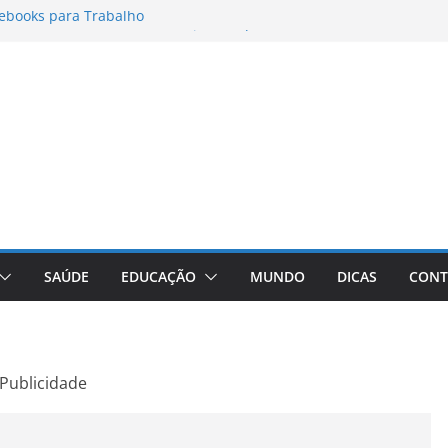
ebooks para Trabalho
rmatos para Instagram Stories, Reels e
mpleto Atualizado
: Conheça a Marca Queridinha de Produtos
fos
ditores de Fotos e Vídeos: A Chave para a
ual
aVive: A Comprehensive Review of the
 Weight Loss Pill
SAÚDE
EDUCAÇÃO
MUNDO
DICAS
CONT
Publicidade