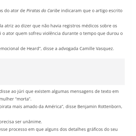
os do ator de
Piratas do Caribe
indicaram que o artigo escrito
a atriz ao dizer que não havia registros médicos sobre os
oi o ator quem sofreu violência durante o tempo que durou o
 e emocional de Heard”, disse a advogada Camille Vasquez.
disse ao júri que existem algumas mensagens de texto em
mulher “morta”.
 pirata mais amado da América”, disse Benjamin Rottenborn,
 precisa ser unânime.
se processo em que alguns dos detalhes gráficos do seu