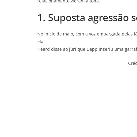
relacionamento vieram à tona.
1. Suposta agressão 
No início de maio, com a voz embargada pelas l
ela.
Heard disse ao júri que Depp inseriu uma garra
Créd