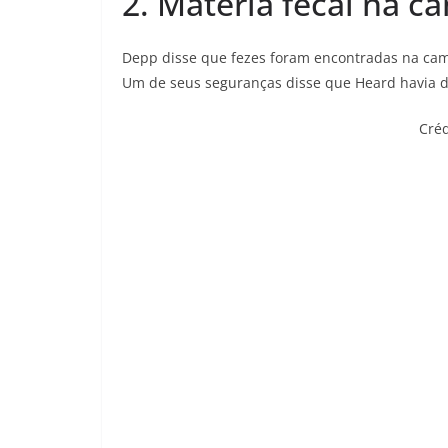
2. Matéria fecal na c
Depp disse que fezes foram encontradas na cam
Um de seus seguranças disse que Heard havia di
Créd