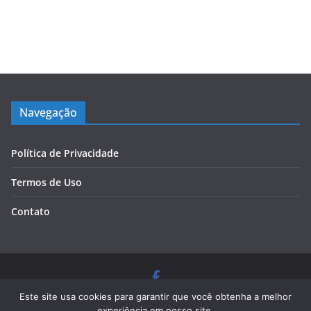
Navegação
Política de Privacidade
Termos de Uso
Contato
Copyright © 2026
Blog Cursos de Qualidade
. Todos os
Este site usa cookies para garantir que você obtenha a melhor
direitos reservados.
experiência em nosso site.