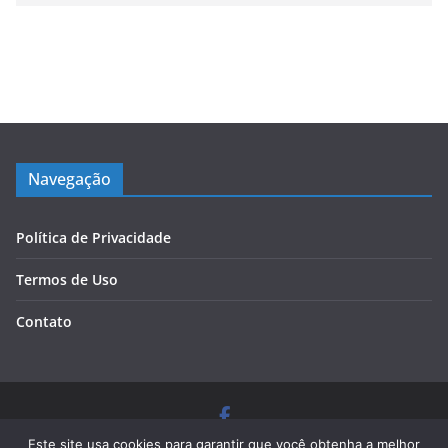
Navegação
Política de Privacidade
Termos de Uso
Contato
Copyright © 2026
Blog Cursos de Qualidade
. Todos os
Este site usa cookies para garantir que você obtenha a melhor