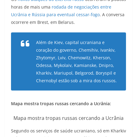
horas de mais uma
rodada de negociações entre
Ucrânia e Rússia para eventual cessar-fogo
. A conversa
ocorrere em Brest, em Belarus.
Além de Kiev, capital ucraniana e
coração do governo, Chemihiv, Ivankiv,
Zhytomyr, Lviv, Chemowitz, Kherson,
Odessa, Mykolaiv, Kamianske, Dnipro,
Kharkiv, Mariupol, Belgorod, Boryspil e
Chernobyl estão sob a mira dos russos.
Mapa mostra tropas russas cercando a Ucrânia:
Mapa mostra tropas russas cercando a Ucrânia
Segundo os serviços de saúde ucraniano, só em Kharkiv