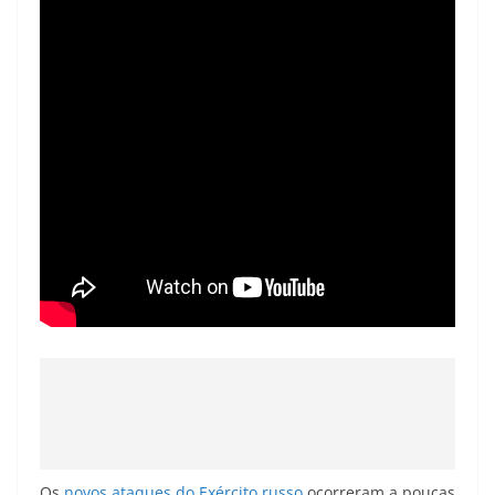
Os
novos ataques do Exército russo
ocorreram a poucas