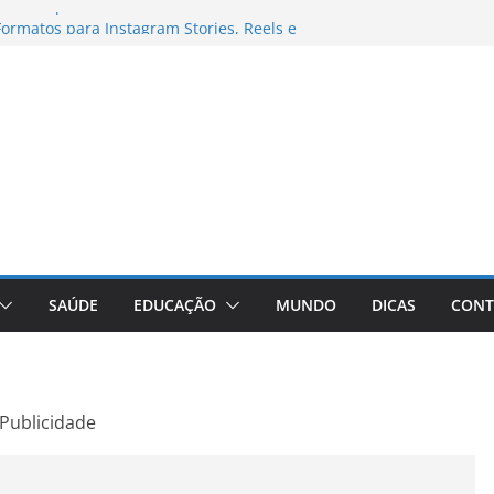
ebooks para Trabalho
ormatos para Instagram Stories, Reels e
ompleto Atualizado
: Conheça a Marca Queridinha de Produtos
fos
ditores de Fotos e Vídeos: A Chave para a
ual
aVive: A Comprehensive Review of the
 Weight Loss Pill
SAÚDE
EDUCAÇÃO
MUNDO
DICAS
CONT
Publicidade