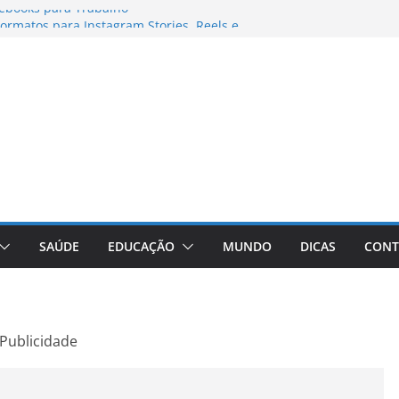
ebooks para Trabalho
rmatos para Instagram Stories, Reels e
mpleto Atualizado
: Conheça a Marca Queridinha de Produtos
fos
ditores de Fotos e Vídeos: A Chave para a
ual
aVive: A Comprehensive Review of the
 Weight Loss Pill
SAÚDE
EDUCAÇÃO
MUNDO
DICAS
CONT
Publicidade