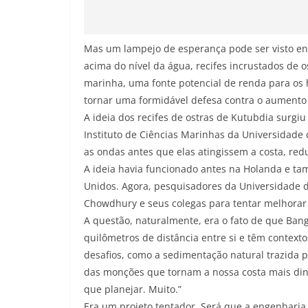
Mas um lampejo de esperança pode ser visto ent
acima do nível da água, recifes incrustados de os
marinha, uma fonte potencial de renda para os 
tornar uma formidável defesa contra o aumento 
A ideia dos recifes de ostras de Kutubdia sur
Instituto de Ciências Marinhas da Universidade 
as ondas antes que elas atingissem a costa, red
A ideia havia funcionado antes na Holanda e ta
Unidos. Agora, pesquisadores da Universidade
Chowdhury e seus colegas para tentar melhorar
A questão, naturalmente, era o fato de que Bang
quilômetros de distância entre si e têm contex
desafios, como a sedimentação natural trazida p
das monções que tornam a nossa costa mais din
que planejar. Muito.”
Era um projeto tentador. Será que a engenharia e