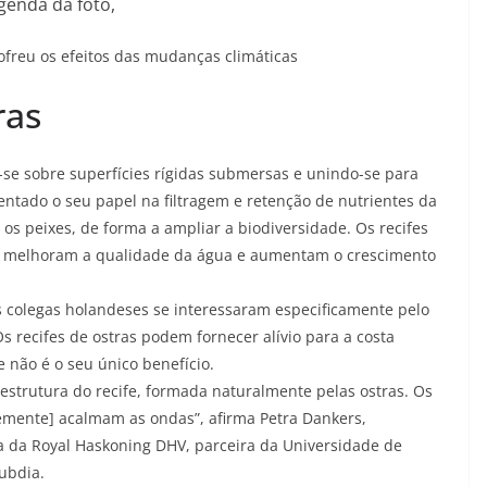
genda da foto,
ofreu os efeitos das mudanças climáticas
ras
se sobre superfícies rígidas submersas e unindo-se para
ntado o seu papel na filtragem e retenção de nutrientes da
 os peixes, de forma a ampliar a biodiversidade. Os recifes
s, melhoram a qualidade da água e aumentam o crescimento
legas holandeses se interessaram especificamente pelo
 recifes de ostras podem fornecer alívio para a costa
e não é o seu único benefício.
estrutura do recife, formada naturalmente pelas ostras. Os
temente] acalmam as ondas”, afirma Petra Dankers,
a da Royal Haskoning DHV, parceira da Universidade de
ubdia.