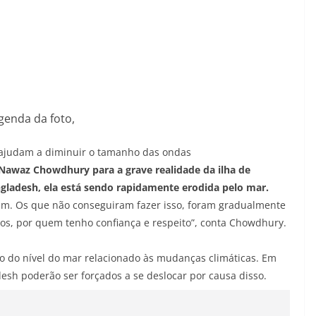
genda da foto,
as ajudam a diminuir o tamanho das ondas
waz Chowdhury para a grave realidade da ilha de
angladesh, ela está sendo rapidamente erodida pelo mar.
am. Os que não conseguiram fazer isso, foram gradualmente
dos, por quem tenho confiança e respeito”, conta Chowdhury.
 do nível do mar relacionado às mudanças climáticas. Em
esh poderão ser forçados a se deslocar por causa disso.