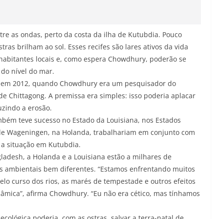
re as ondas, perto da costa da ilha de Kutubdia. Pouco
tras brilham ao sol. Esses recifes são lares ativos da vida
habitantes locais e, como espera Chowdhury, poderão se
do nível do mar.
giu em 2012, quando Chowdhury era um pesquisador do
de Chittagong. A premissa era simples: isso poderia aplacar
uzindo a erosão.
mbém teve sucesso no Estado da Louisiana, nos Estados
 de Wageningen, na Holanda, trabalhariam em conjunto com
 a situação em Kutubdia.
ladesh, a Holanda e a Louisiana estão a milhares de
tos ambientais bem diferentes. “Estamos enfrentando muitos
elo curso dos rios, as marés de tempestade e outros efeitos
âmica”, afirma Chowdhury. “Eu não era cético, mas tínhamos
cológica poderia, com as ostras, salvar a terra-natal de