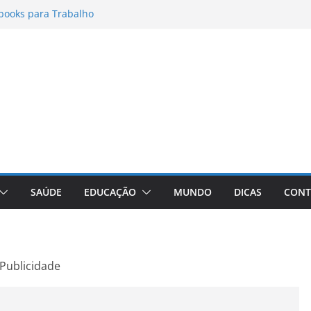
books para Trabalho
matos para Instagram Stories, Reels e
pleto Atualizado
 Conheça a Marca Queridinha de Produtos
os
itores de Fotos e Vídeos: A Chave para a
al
Vive: A Comprehensive Review of the
eight Loss Pill
SAÚDE
EDUCAÇÃO
MUNDO
DICAS
CONT
Publicidade