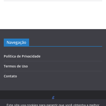
Navegação
Política de Privacidade
Termos de Uso
Contato
Copyright © 2026
Blog Cursos de Qualidade
. Todos os
Este site usa cookies para garantir que você obtenha a melhor