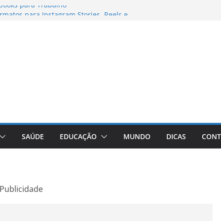
books para Trabalho
matos para Instagram Stories, Reels e
pleto Atualizado
 Conheça a Marca Queridinha de Produtos
os
itores de Fotos e Vídeos: A Chave para a
al
Vive: A Comprehensive Review of the
eight Loss Pill
SAÚDE
EDUCAÇÃO
MUNDO
DICAS
CONT
Publicidade