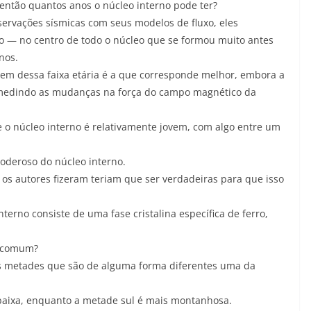
então quantos anos o núcleo interno pode ter?
rvações sísmicas com seus modelos de fluxo, eles
o — no centro de todo o núcleo que se formou muito antes
nos.
em dessa faixa etária é a que corresponde melhor, embora a
 medindo as mudanças na força do campo magnético da
e o núcleo interno é relativamente jovem, com algo entre um
oderoso do núcleo interno.
 os autores fizeram teriam que ser verdadeiras para que isso
terno consiste de uma fase cristalina específica de ferro,
incomum?
s metades que são de alguma forma diferentes uma da
 baixa, enquanto a metade sul é mais montanhosa.