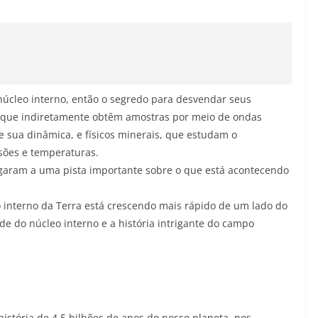
úcleo interno, então o segredo para desvendar seus
s, que indiretamente obtêm amostras por meio de ondas
e sua dinâmica, e físicos minerais, que estudam o
sões e temperaturas.
egaram a uma pista importante sobre o que está acontecendo
 interno da Terra está crescendo mais rápido de um lado do
de do núcleo interno e a história intrigante do campo
história de 4,5 bilhões de anos do nosso planeta, nos