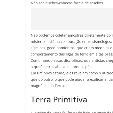
Não são quebra-cabeças fáceis de resolver.
Não podemos coletar amostras diretamente do n
mistérios está na colaboração entre sismólogo
sísmicas, geodinamicistas, que criam modelos d
comportamento das ligas de ferro em altas pres
Combinando essas disciplinas, os cientistas ch
a quilômetros abaixo de nossos pés.
Em um novo estudo, eles revelam como o núcleo
que do outro, o que pode ajudar a explicar a ida
magnético da Terra.
Terra Primitiva
O núcleo da Terra foi formado bem no início da 