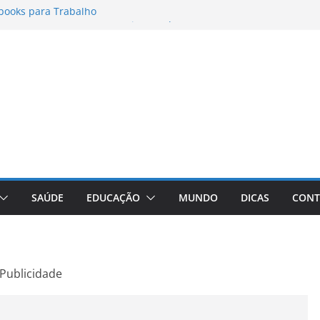
books para Trabalho
matos para Instagram Stories, Reels e
pleto Atualizado
 Conheça a Marca Queridinha de Produtos
os
itores de Fotos e Vídeos: A Chave para a
al
Vive: A Comprehensive Review of the
eight Loss Pill
SAÚDE
EDUCAÇÃO
MUNDO
DICAS
CONT
Publicidade