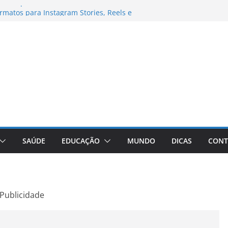
books para Trabalho
matos para Instagram Stories, Reels e
pleto Atualizado
 Conheça a Marca Queridinha de Produtos
os
itores de Fotos e Vídeos: A Chave para a
al
Vive: A Comprehensive Review of the
eight Loss Pill
SAÚDE
EDUCAÇÃO
MUNDO
DICAS
CONT
Publicidade