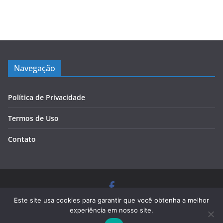
Navegação
Política de Privacidade
Termos de Uso
Contato
Copyright © 2026
Blog Cursos de Qualidade
. Todos os
Este site usa cookies para garantir que você obtenha a melhor
direitos reservados.
experiência em nosso site.
Tema:
ColorMag
por ThemeGrill. Powered by
WordPress
.