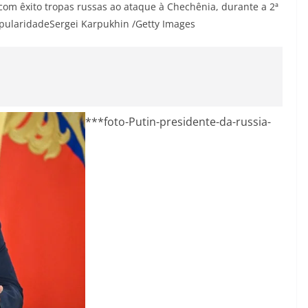
com êxito tropas russas ao ataque à Chechênia, durante a 2ª
opularidade
Sergei Karpukhin /Getty Images
***foto-Putin-presidente-da-russia-