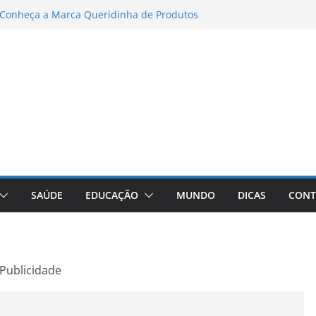
matos para Instagram Stories, Reels e
pleto Atualizado
 Conheça a Marca Queridinha de Produtos
os
itores de Fotos e Vídeos: A Chave para a
al
Vive: A Comprehensive Review of the
eight Loss Pill
books para Trabalho
SAÚDE
EDUCAÇÃO
MUNDO
DICAS
CONT
Publicidade