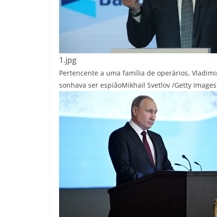
1.jpg
Pertencente a uma família de operários, Vladimi
sonhava ser espião
Mikhail Svetlov /Getty Images