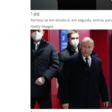
1.jpg
Formou-se em direito e, em seguida, entrou para
/Getty Images