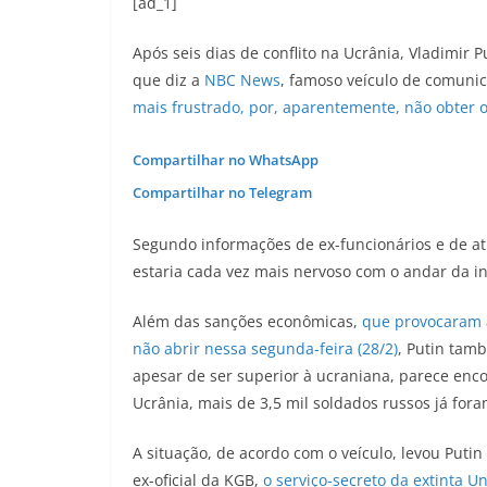
[ad_1]
Após seis dias de conflito na Ucrânia, Vladimir 
que diz a
NBC News
, famoso veículo de comuni
mais frustrado, por, aparentemente, não obter 
Compartilhar no WhatsApp
Compartilhar no Telegram
Segundo informações de ex-funcionários e de at
estaria cada vez mais nervoso com o andar da i
Além das sanções econômicas,
que provocaram a
não abrir nessa segunda-feira (28/2)
, Putin tam
apesar de ser superior à ucraniana, parece enc
Ucrânia, mais de 3,5 mil soldados russos já fo
A situação, de acordo com o veículo, levou Puti
ex-oficial da KGB,
o serviço-secreto da extinta Un