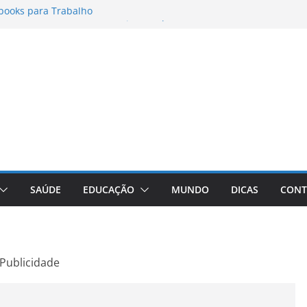
books para Trabalho
matos para Instagram Stories, Reels e
pleto Atualizado
 Conheça a Marca Queridinha de Produtos
os
itores de Fotos e Vídeos: A Chave para a
al
Vive: A Comprehensive Review of the
eight Loss Pill
SAÚDE
EDUCAÇÃO
MUNDO
DICAS
CONT
Publicidade