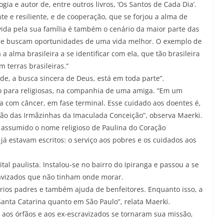
ia e autor de, entre outros livros, ‘Os Santos de Cada Dia’.
te e resiliente, e de cooperação, que se forjou a alma de
ivida pela sua família é também o cenário da maior parte das
es e buscam oportunidades de uma vida melhor. O exemplo de
a alma brasileira a se identificar com ela, que tão brasileira
 terras brasileiras.”
de, a busca sincera de Deus, está em toda parte”.
 para religiosas, na companhia de uma amiga. “Em um
 com câncer, em fase terminal. Esse cuidado aos doentes é,
o das Irmãzinhas da Imaculada Conceição”, observa Maerki.
 assumido o nome religioso de Paulina do Coração
 já estavam escritos: o serviço aos pobres e os cuidados aos
tal paulista. Instalou-se no bairro do Ipiranga e passou a se
cravizados que não tinham onde morar.
ários padres e também ajuda de benfeitores. Enquanto isso, a
anta Catarina quanto em São Paulo”, relata Maerki.
, aos órfãos e aos ex-escravizados se tornaram sua missão,