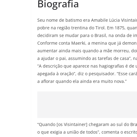
Biografia
Seu nome de batismo era Amabile Lúcia Visinta
pobre na região trentina do Tirol. Em 1875, qu
decidiram se mudar para o Brasil, na onda de i
Conforme conta Maerki, a menina que já demonst
aumentar ainda mais quando a mãe morreu, doi
a ajudar o pai, assumindo as tarefas de casa”, na
“A descrição que aparece nas hagiografias é de
apegada à oração”, diz o pesquisador. “Esse ca
a aflorar quando ela ainda era muito nova.”
“Quando [os Visintainer] chegaram ao sul do Bras
o que exigia a união de todos”, comenta o escrito