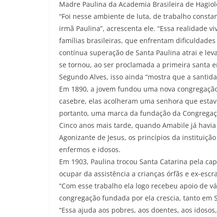
Madre Paulina da Academia Brasileira de Hagiolog
“Foi nesse ambiente de luta, de trabalho constan
irmã Paulina”, acrescenta ele. “Essa realidade v
famílias brasileiras, que enfrentam dificuldad
contínua superação de Santa Paulina atrai e leva 
se tornou, ao ser proclamada a primeira santa em
Segundo Alves, isso ainda “mostra que a santida
Em 1890, a jovem fundou uma nova congregação
casebre, elas acolheram uma senhora que estava
portanto, uma marca da fundação da Congregaçã
Cinco anos mais tarde, quando Amabile já havia
Agonizante de Jesus, os princípios da instituição
enfermos e idosos.
Em 1903, Paulina trocou Santa Catarina pela capi
ocupar da assistência a crianças órfãs e ex-es
“Com esse trabalho ela logo recebeu apoio de v
congregação fundada por ela crescia, tanto em S
“Essa ajuda aos pobres, aos doentes, aos idosos