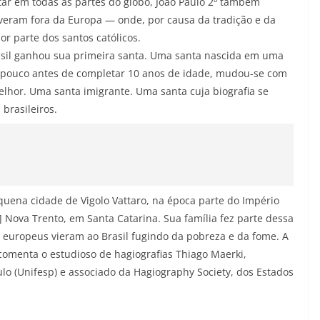
ar em todas as partes do globo, João Paulo 2º também
iveram fora da Europa — onde, por causa da tradição e da
or parte dos santos católicos.
rasil ganhou sua primeira santa. Uma santa nascida em uma
e, pouco antes de completar 10 anos de idade, mudou-se com
elhor. Uma santa imigrante. Uma santa cuja biografia se
brasileiros.
equena cidade de Vigolo Vattaro, na época parte do Império
 Nova Trento, em Santa Catarina. Sua família fez parte dessa
e europeus vieram ao Brasil fugindo da pobreza e da fome. A
comenta o estudioso de hagiografias Thiago Maerki,
lo (Unifesp) e associado da Hagiography Society, dos Estados