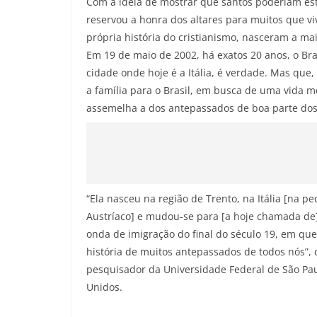
Com a ideia de mostrar que santos poderiam est
reservou a honra dos altares para muitos que v
própria história do cristianismo, nasceram a mai
Em 19 de maio de 2002, há exatos 20 anos, o B
cidade onde hoje é a Itália, é verdade. Mas qu
a família para o Brasil, em busca de uma vida m
assemelha a dos antepassados de boa parte dos 
“Ela nasceu na região de Trento, na Itália [na p
Austríaco] e mudou-se para [a hoje chamada de]
onda de imigração do final do século 19, em qu
história de muitos antepassados de todos nós”, 
pesquisador da Universidade Federal de São Pau
Unidos.