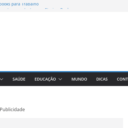
books para Trabalho
matos para Instagram Stories, Reels e
pleto Atualizado
 Conheça a Marca Queridinha de Produtos
os
itores de Fotos e Vídeos: A Chave para a
al
Vive: A Comprehensive Review of the
eight Loss Pill
SAÚDE
EDUCAÇÃO
MUNDO
DICAS
CONT
Publicidade