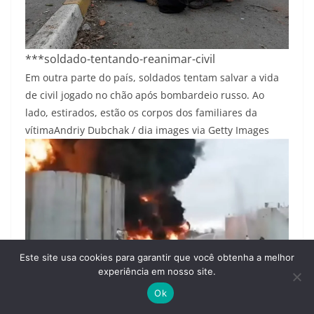
***soldado-tentando-reanimar-civil
Em outra parte do país, soldados tentam salvar a vida
de civil jogado no chão após bombardeio russo. Ao
lado, estirados, estão os corpos dos familiares da
vítima
Andriy Dubchak / dia images via Getty Images
Este site usa cookies para garantir que você obtenha a melhor
experiência em nosso site.
Ok
***Print-refinaria-ucraniana-em-chamas-após-