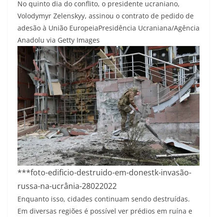
No quinto dia do conflito, o presidente ucraniano,
Volodymyr Zelenskyy, assinou o contrato de pedido de
adesão à União Europeia
Presidência Ucraniana/Agência
Anadolu via Getty Images
***foto-edificio-destruido-em-donestk-invasão-
russa-na-ucrânia-28022022
Enquanto isso, cidades continuam sendo destruídas.
Em diversas regiões é possível ver prédios em ruína e