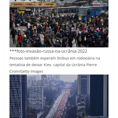
***foto-invasão-russa-na-ucrânia-2022
Pessoas também esperam ônibus em rodoviária na
tentativa de deixar Kiev, capital da Ucrânia
Pierre
Crom/Getty Images