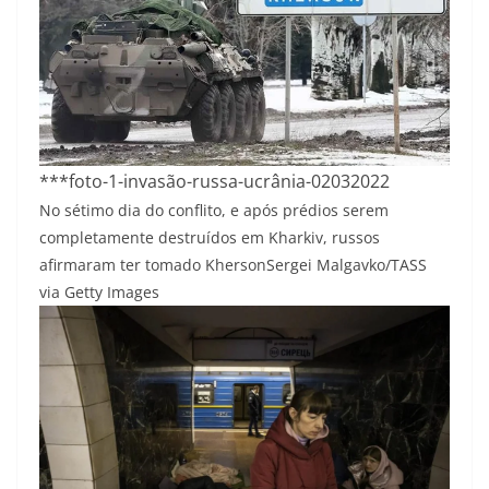
***foto-1-invasão-russa-ucrânia-02032022
No sétimo dia do conflito, e após prédios serem
completamente destruídos em Kharkiv, russos
afirmaram ter tomado Kherson
Sergei Malgavko/TASS
via Getty Images