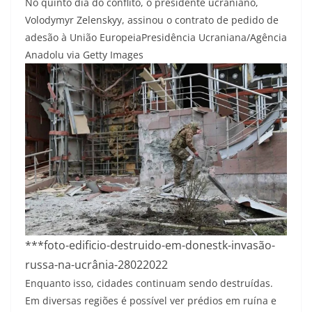
No quinto dia do conflito, o presidente ucraniano,
Volodymyr Zelenskyy, assinou o contrato de pedido de
adesão à União Europeia
Presidência Ucraniana/Agência
Anadolu via Getty Images
***foto-edificio-destruido-em-donestk-invasão-
russa-na-ucrânia-28022022
Enquanto isso, cidades continuam sendo destruídas.
Em diversas regiões é possível ver prédios em ruína e