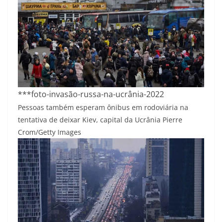
***foto-invasão-russa-na-ucrânia-2022
Pessoas também esperam ônibus em rodoviária na
tentativa de deixar Kiev, capital da Ucrânia
Pierre
Crom/Getty Images