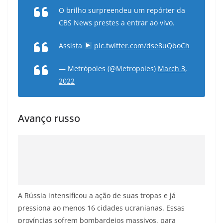
O brilho surpreendeu um repórter da
CBS News prestes a entrar ao vivo.
Assista
pic.twitter.com/dse8uQboCh
— Metrópoles (@Metropoles)
March 3,
2022
Avanço russo
A Rússia intensificou a ação de suas tropas e já
pressiona ao menos 16 cidades ucranianas. Essas
províncias sofrem bombardeios massivos, para