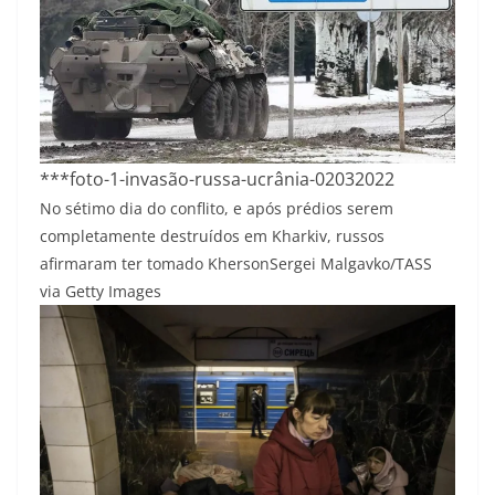
***foto-1-invasão-russa-ucrânia-02032022
No sétimo dia do conflito, e após prédios serem
completamente destruídos em Kharkiv, russos
afirmaram ter tomado Kherson
Sergei Malgavko/TASS
via Getty Images