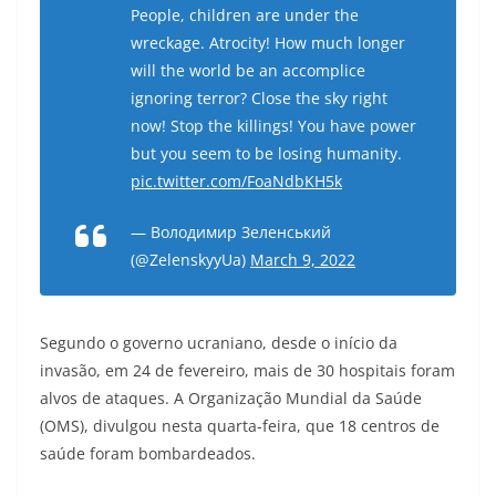
People, children are under the
wreckage. Atrocity! How much longer
will the world be an accomplice
ignoring terror? Close the sky right
now! Stop the killings! You have power
but you seem to be losing humanity.
pic.twitter.com/FoaNdbKH5k
— Володимир Зеленський
(@ZelenskyyUa)
March 9, 2022
Segundo o governo ucraniano, desde o início da
invasão, em 24 de fevereiro, mais de 30 hospitais foram
alvos de ataques. A Organização Mundial da Saúde
(OMS), divulgou nesta quarta-feira, que 18 centros de
saúde foram bombardeados.