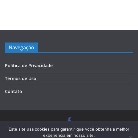
Navegação
Política de Privacidade
Termos de Uso
Contato
Copyright © 2026
Blog Cursos de Qualidade
. Todos os
Este site usa cookies para garantir que você obtenha a melhor
direitos reservados.
experiência em nosso site.