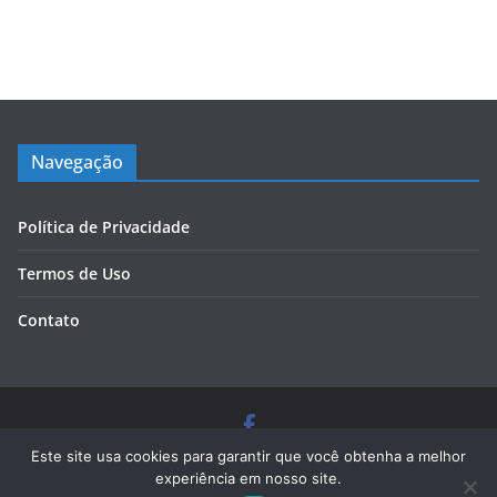
Navegação
Política de Privacidade
Termos de Uso
Contato
Copyright © 2026
Blog Cursos de Qualidade
. Todos os
Este site usa cookies para garantir que você obtenha a melhor
direitos reservados.
experiência em nosso site.