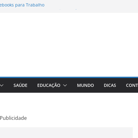
ebooks para Trabalho
rmatos para Instagram Stories, Reels e
mpleto Atualizado
: Conheça a Marca Queridinha de Produtos
fos
ditores de Fotos e Vídeos: A Chave para a
ual
aVive: A Comprehensive Review of the
 Weight Loss Pill
SAÚDE
EDUCAÇÃO
MUNDO
DICAS
CONT
Publicidade