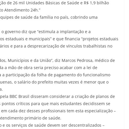
ção de 26 mil Unidades Básicas de Saúde e R$ 1,9 bilhão
to Atendimento 24h.”
equipes de saúde da família no país, cobrindo uma
 o governo diz que “estimula a implantação e a
os estaduais e municipais” e que financia “projetos estaduais
lários e para a desprecarização de vínculos trabalhistas no
dos, Municípios e da União”, diz Marcos Pedrosa, médico de
oda a mão de obra seria preciso acabar com a lei de
ra a participação da folha de pagamento do funcionalismo
enas, o salário do prefeito muitas vezes é menor que o
a.
 pela BBC Brasil disseram considerar a criação de planos de
 pontos críticos para que mais estudantes decidissem se
 em cada dez desses profissionais tem esta especialização –
atendimento primário de saúde.
ão e os serviços de saúde devem ser descentralizados –