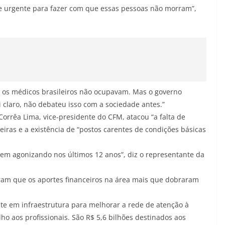
de urgente para fazer com que essas pessoas não morram”,
 os médicos brasileiros não ocupavam. Mas o governo
i claro, não debateu isso com a sociedade antes.”
l Corrêa Lima, vice-presidente do CFM, atacou “a falta de
reiras e a existência de “postos carentes de condições básicas
vem agonizando nos últimos 12 anos”, diz o representante da
ram que os aportes financeiros na área mais que dobraram
nte em infraestrutura para melhorar a rede de atenção à
o aos profissionais. São R$ 5,6 bilhões destinados aos