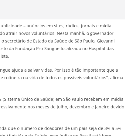
ublicidade – anúncios em sites, rádios, jornais e mídia
ando atrair novos voluntários. Nesta manhã, o governador
 o secretário de Estado da Saúde de São Paulo, Giovanni
posto da Fundação Pró-Sangue localizado no Hospital das
ista.
ngue ajuda a salvar vidas. Por isso é tão importante que a
 rotineira na vida de todos os possíveis voluntários”, afirma
US (Sistema Único de Saúde) em São Paulo recebem em média
pressivamente nos meses de julho, dezembro e janeiro devido
da que o número de doadores de um país seja de 3% a 5%
o Ministério da Saúde, este índice no Brasil está bem