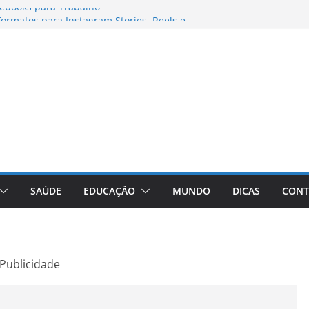
ebooks para Trabalho
ormatos para Instagram Stories, Reels e
ompleto Atualizado
: Conheça a Marca Queridinha de Produtos
fos
ditores de Fotos e Vídeos: A Chave para a
ual
aVive: A Comprehensive Review of the
 Weight Loss Pill
SAÚDE
EDUCAÇÃO
MUNDO
DICAS
CONT
Publicidade