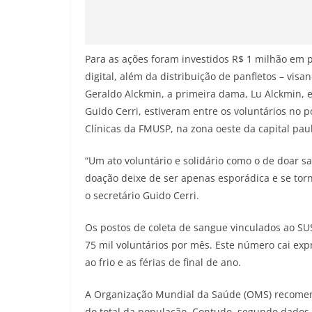
Para as ações foram investidos R$ 1 milhão em p
digital, além da distribuição de panfletos – vis
Geraldo Alckmin, a primeira dama, Lu Alckmin, e
Guido Cerri, estiveram entre os voluntários no 
Clínicas da FMUSP, na zona oeste da capital paul
“Um ato voluntário e solidário como o de doar sa
doação deixe de ser apenas esporádica e se torne
o secretário Guido Cerri.
Os postos de coleta de sangue vinculados ao S
75 mil voluntários por mês. Este número cai ex
ao frio e as férias de final de ano.
A Organização Mundial da Saúde (OMS) recomen
do total da população. Contudo, segundo dados d